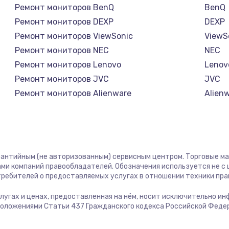
Ремонт мониторов BenQ
BenQ
Ремонт мониторов DEXP
DEXP
Ремонт мониторов ViewSonic
ViewS
Ремонт мониторов NEC
NEC
Ремонт мониторов Lenovo
Lenov
Ремонт мониторов JVC
JVC
Ремонт мониторов Alienware
Alien
Ремонт мониторов Aorus
Aorus
Ремонт мониторов Thunderobot
Thund
Ремонт мониторов Hisense
Hisen
Ремонт мониторов АОС
АОС
рантийным (не авторизованным) сервисным центром. Торговые марк
Ремонт мониторов Ardor
Ardor
ми компаний правообладателей. Обозначения используется не 
отребителей о предоставляемых услугах в отношении техники пр
Ремонт мониторов Machenike
Mache
Ремонт мониторов iru
iru
услугах и ценах, предоставленная на нём, носит исключительно и
положениями Статьи 437 Гражданского кодекса Российской Феде
Ремонт мониторов Titan Army
Titan
Ремонт мониторов iFFALCON
iFFAL