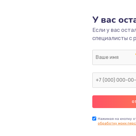
1695 руб.
Заказ
У вас ос
Если у вас оста
1090 руб.
Заказ
специалисты с 
1345 руб.
Заказ
1390 руб.
Заказ
2420 руб.
Заказ
895 руб.
Заказ
860 руб.
Заказ
Нажимая на кнопку о
обработку моих перс
1090 руб.
Заказ