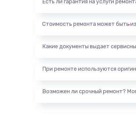
Есть ли гарантия на услуги ремон
Замена тачпада
Замена корпуса
Стоимость ремонта может быть и
Замена разъёмов (HDMI, DVI, Ди
порта)
Какие документы выдает сервисны
Замена USB порта
При ремонте используются оригин
Замена звуковой карты
Возможен ли срочный ремонт? Мог
Замена микрофона
Замена оперативной памяти
Замена процессора