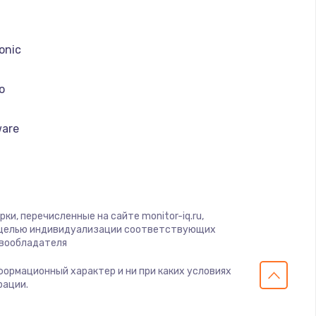
onic
o
ware
erobot
se
и, перечисленные на сайте monitor-iq.ru,
с целью индивидуализации соответствующих
авообладателя
nike
нформационный характер и ни при каких условиях
рации.
 Army
CON