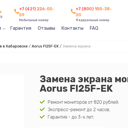
+7 (421) 226-05-
+7 (800) 100-38-
к
59
20
25
Мобильный номер
Федеральный номер
и
Гарантия
Отзывы
Контакты
FAQ
e в Хабаровске
/
Aorus FI25F-EK
/
Замена экрана
Замена экрана мо
Aorus FI25F-EK
Ремонт мониторов от 820 рублей;
Экспресс-ремонт до 2 часов;
Гарантия - до 3-х лет;