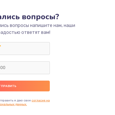
ать
тались вопросы?
лись вопросы напишите нам, наши
ать
радостью ответят вам!
ать
ать
ать
ать
ать
тправить я даю свое
согласие на
ональных данных.
ать