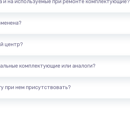
та и на используемые при ремонте комплектующие?
1245 руб.
Заказ
890 руб.
Заказ
зменена?
сплей
1095 руб.
Заказ
й центр?
1595 руб.
Заказ
альные комплектующие или аналоги?
1700 руб.
Заказ
у при нем присутствовать?
2600 руб.
Заказ
820 руб.
Заказ
1290 руб.
Заказ