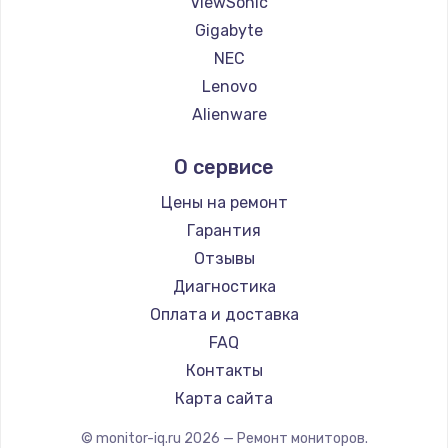
ViewSonic
Gigabyte
NEC
Lenovo
Alienware
Aorus
О сервисе
Thunderobot
Hisense
Цены на ремонт
АОС
Гарантия
Ardor
Отзывы
Machenike
Диагностика
iru
Оплата и доставка
Titan Army
FAQ
iFFALCON
Контакты
Dahua
Карта сайта
© monitor-iq.ru
2026
— Ремонт мониторов.